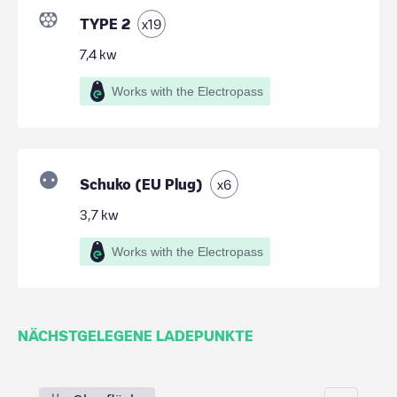
TYPE 2
x
19
7,4
kw
Works with the Electropass
Schuko (EU Plug)
x
6
3,7
kw
Works with the Electropass
NÄCHSTGELEGENE LADEPUNKTE