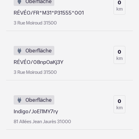
Oberfläche
0
km
RÉVÉO/FR*M31*P31555*001
3 Rue Moiroud 31500
Oberfläche
0
km
RÉVÉO/08npOaKj3Y
3 Rue Moiroud 31500
Oberfläche
0
km
Indigo/JoEl1MY7ry
81 Allées Jean Jaurès 31000