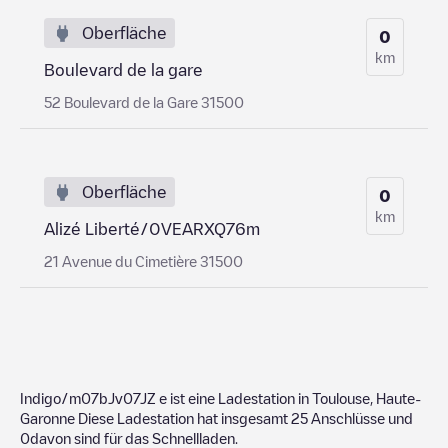
Oberfläche
0
km
Boulevard de la gare
52 Boulevard de la Gare 31500
Oberfläche
0
km
Alizé Liberté/0VEARXQ76m
21 Avenue du Cimetière 31500
Indigo/m07bJv07JZ
e ist eine Ladestation in
Toulouse
,
Haute-
Garonne
Diese Ladestation hat insgesamt
25
Anschlüsse und
0
davon sind für das Schnellladen.