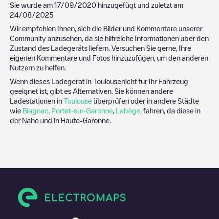
Sie wurde am
17/09/2020
hinzugefügt und zuletzt am
24/08/2025
Wir empfehlen Ihnen, sich die Bilder und Kommentare unserer
Community anzusehen, da sie hilfreiche Informationen über den
Zustand des Ladegeräts liefern. Versuchen Sie gerne, Ihre
eigenen Kommentare und Fotos hinzuzufügen, um den anderen
Nutzern zu helfen.
Wenn dieses Ladegerät in
Toulouse
nicht für Ihr Fahrzeug
geeignet ist, gibt es Alternativen. Sie können andere
Ladestationen in
Toulouse
überprüfen oder in andere Städte
wie
Blagnac
,
Portet-sur-Garonne
,
Labège
, fahren, da diese in
der Nähe und in
Haute-Garonne
.