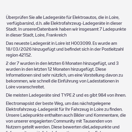
Überprüfen Sie alle Ladegeräte für Elektroautos, die in
Loire
,
verfügbarsind, d.h. alle Elektrofahrzeug-Ladegeräte in dieser
Stadt. In unsererDatenbank haben wir insgesamt
7
Ladepunkte
in dieser Stadt,
Loire
,
Frankreich
Das neueste Ladegerät in
Loire
ist
H003099
. Es wurde am
18/03/2026
hinzugefügt und befindet sich in der Postleitzahl
region
42152
.
2
der
7
wurden in den letzten 6 Monaten hinzugefügt, und
3
wurden in den letzten 12 Monaten hinzugefügt. Diese
Informationen sind sehr nützlich, um eine Vorstellung davon zu
bekommen, wie schnell die Einführung von Ladestationen in
Loire
voranschreitet.
Die meisten Ladegeräte sind
TYPE 2
und es gibt
984
von ihnen.
Electromapsist der beste Weg, um das nächstgelegene
Elektrofahrzeug-Ladegerät für Ihr Fahrzeug in
Loire
zu finden.
Unsere Ladepunkte enthalten auch Bilder und Kommentare, die
von unserer engagierten Community mit Tausenden von
Nutzern geteilt werden. Diese bewerten dieLadepunkte und