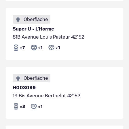
Oberfläche
Super U - L'Horme
81B Avenue Louis Pasteur 42152
7
1
1
x
x
x
Oberfläche
H003099
19 Bis Avenue Berthelot 42152
2
1
x
x