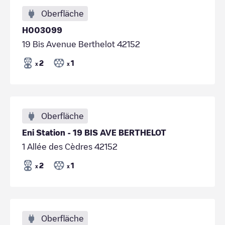
Oberfläche
H003099
19 Bis Avenue Berthelot 42152
2
1
x
x
Oberfläche
Eni Station - 19 BIS AVE BERTHELOT
1 Allée des Cèdres 42152
2
1
x
x
Oberfläche