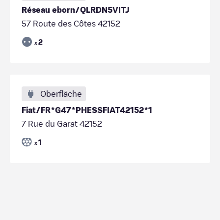
Réseau eborn/QLRDN5VITJ
57 Route des Côtes 42152
2
x
Oberfläche
Fiat/FR*G47*PHESSFIAT42152*1
7 Rue du Garat 42152
1
x