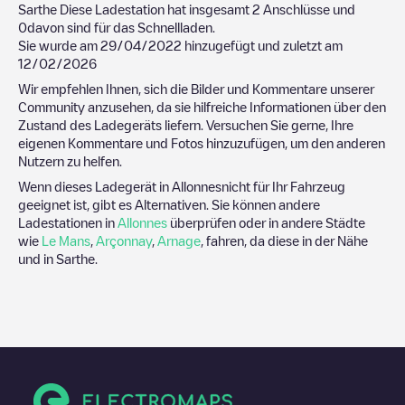
Sarthe
Diese Ladestation hat insgesamt
2
Anschlüsse und
0
davon sind für das Schnellladen.
Sie wurde am
29/04/2022
hinzugefügt und zuletzt am
12/02/2026
Wir empfehlen Ihnen, sich die Bilder und Kommentare unserer
Community anzusehen, da sie hilfreiche Informationen über den
Zustand des Ladegeräts liefern. Versuchen Sie gerne, Ihre
eigenen Kommentare und Fotos hinzuzufügen, um den anderen
Nutzern zu helfen.
Wenn dieses Ladegerät in
Allonnes
nicht für Ihr Fahrzeug
geeignet ist, gibt es Alternativen. Sie können andere
Ladestationen in
Allonnes
überprüfen oder in andere Städte
wie
Le Mans
,
Arçonnay
,
Arnage
, fahren, da diese in der Nähe
und in
Sarthe
.