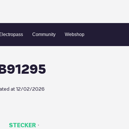
 Recharge/18B91295
Electropass
Community
Webshop
8B91295
ated at
12/02/2026
·
STECKER