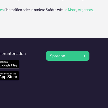
nes
überprüfen oder in andere Städte wie
Le Mans
,
Arçonnay
,
herunterladen
Sprache