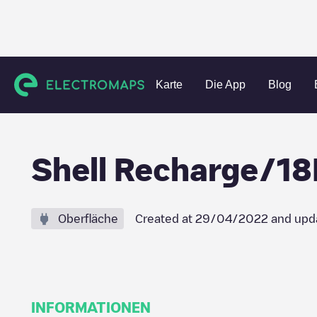
Charging stations
Frankreich
Sarthe
Allonnes
Shell
Karte
Die App
Blog
Shell Recharge/1
Oberfläche
Created at
29/04/2022
and upd
INFORMATIONEN