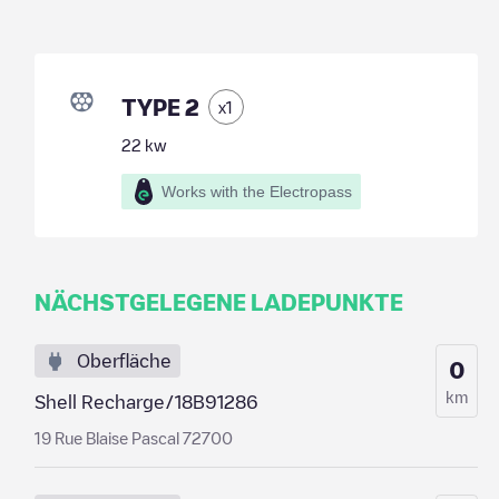
TYPE 2
x
1
22
kw
Works with the Electropass
NÄCHSTGELEGENE LADEPUNKTE
Oberfläche
0
km
Shell Recharge/18B91286
19 Rue Blaise Pascal 72700