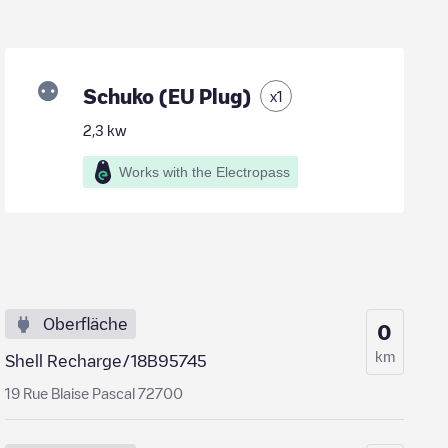
Schuko (EU Plug)
x
1
2,3
kw
Works with the Electropass
Oberfläche
0
km
Shell Recharge/18B95745
19 Rue Blaise Pascal 72700