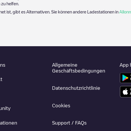
zu helfen.
net ist, gibt es Alternativen. Sie können andere Ladestationen in
Allon
uns
Allgemeine
App 
Geschäftsbedingungen
t
Datenschutzrichtlinie
Cookies
nity
ationen
Support / FAQs