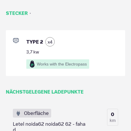
·
STECKER
TYPE 2
x
4
3,7
kw
Works with the Electropass
NÄCHSTGELEGENE LADEPUNKTE
Oberfläche
0
km
Letel noida62 noida62 62 - faha
d