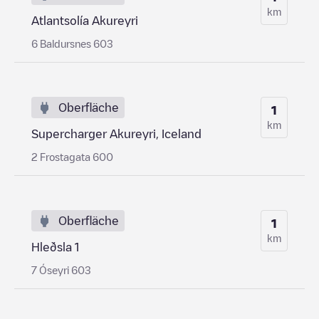
km
Atlantsolía Akureyri
6 Baldursnes 603
Oberfläche
1
km
Supercharger Akureyri, Iceland
2 Frostagata 600
Oberfläche
1
km
Hleðsla 1
7 Óseyri 603