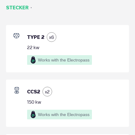
·
STECKER
TYPE 2
x
6
22
kw
Works with the Electropass
CCS2
x
2
150
kw
Works with the Electropass