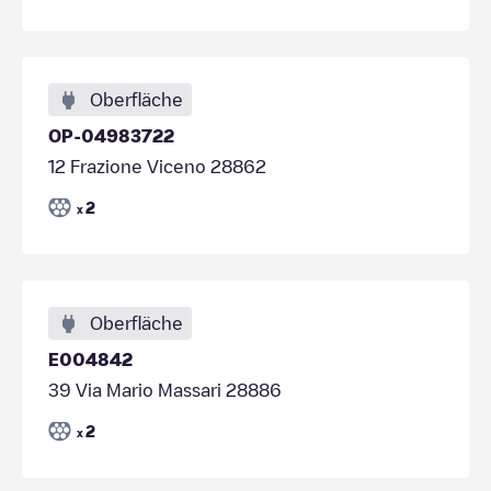
Oberfläche
OP-04983722
12 Frazione Viceno 28862
2
x
Oberfläche
E004842
39 Via Mario Massari 28886
2
x