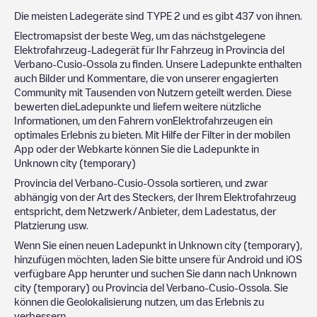
Die meisten Ladegeräte sind
TYPE 2
und es gibt
437
von ihnen.
Electromapsist der beste Weg, um das nächstgelegene
Elektrofahrzeug-Ladegerät für Ihr Fahrzeug in
Provincia del
Verbano-Cusio-Ossola
zu finden. Unsere Ladepunkte enthalten
auch Bilder und Kommentare, die von unserer engagierten
Community mit Tausenden von Nutzern geteilt werden. Diese
bewerten dieLadepunkte und liefern weitere nützliche
Informationen, um den Fahrern vonElektrofahrzeugen ein
optimales Erlebnis zu bieten. Mit Hilfe der Filter in der mobilen
App oder der Webkarte können Sie die Ladepunkte in
Unknown city (temporary)
Provincia del Verbano-Cusio-Ossola
sortieren, und zwar
abhängig von der Art des Steckers, der Ihrem Elektrofahrzeug
entspricht, dem Netzwerk/Anbieter, dem Ladestatus, der
Platzierung usw.
Wenn Sie einen neuen Ladepunkt in
Unknown city (temporary)
,
hinzufügen möchten, laden Sie bitte unsere für Android und iOS
verfügbare App herunter und suchen Sie dann nach
Unknown
city (temporary)
ou
Provincia del Verbano-Cusio-Ossola
. Sie
können die Geolokalisierung nutzen, um das Erlebnis zu
verbessern.