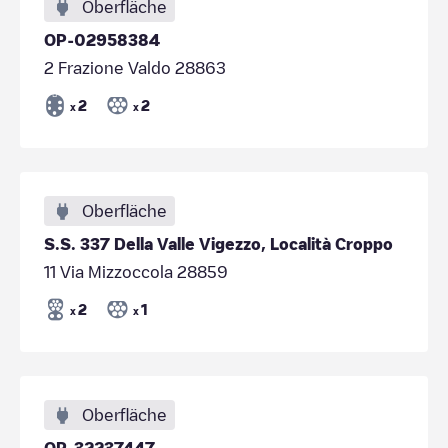
Oberfläche
OP-02958384
2 Frazione Valdo 28863
2
2
x
x
Oberfläche
S.S. 337 Della Valle Vigezzo, Località Croppo
11 Via Mizzoccola 28859
2
1
x
x
Oberfläche
OP-32237447