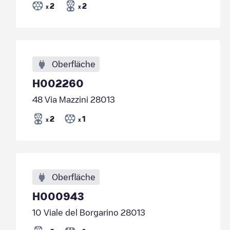
2
2
x
x
Oberfläche
H002260
48 Via Mazzini 28013
2
1
x
x
Oberfläche
H000943
10 Viale del Borgarino 28013