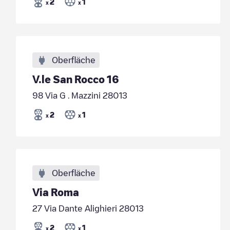
2
1
x
x
Oberfläche
V.le San Rocco 16
98 Via G . Mazzini 28013
2
1
x
x
Oberfläche
Via Roma
27 Via Dante Alighieri 28013
2
1
x
x