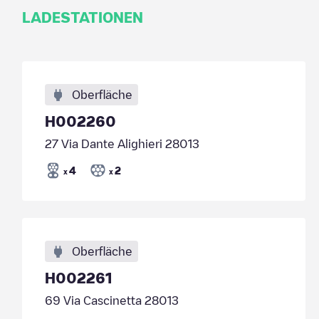
LADESTATIONEN
Oberfläche
H002260
27 Via Dante Alighieri 28013
4
2
x
x
Oberfläche
H002261
69 Via Cascinetta 28013