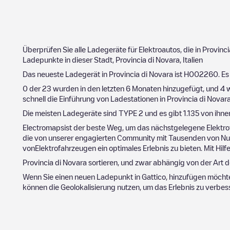
Überprüfen Sie alle Ladegeräte für Elektroautos, die in
Provinci
Ladepunkte in dieser Stadt,
Provincia di Novara
,
Italien
Das neueste Ladegerät in
Provincia di Novara
ist
H002260
. E
0
der
23
wurden in den letzten 6 Monaten hinzugefügt, und
4
w
schnell die Einführung von Ladestationen in
Provincia di Novar
Die meisten Ladegeräte sind
TYPE 2
und es gibt
1.135
von ihne
Electromapsist der beste Weg, um das nächstgelegene Elektro
die von unserer engagierten Community mit Tausenden von Nutz
vonElektrofahrzeugen ein optimales Erlebnis zu bieten. Mit Hil
Provincia di Novara
sortieren, und zwar abhängig von der Art d
Wenn Sie einen neuen Ladepunkt in
Gattico
, hinzufügen möcht
können die Geolokalisierung nutzen, um das Erlebnis zu verbes