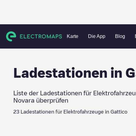
Charging stations
Italien
Provincia di Novara
Gattico
Karte
Die App
Blog
Ladestationen in
G
Liste der Ladestationen für Elektrofahrze
Novara
überprüfen
23
Ladestationen für Elektrofahrzeuge in
Gattico