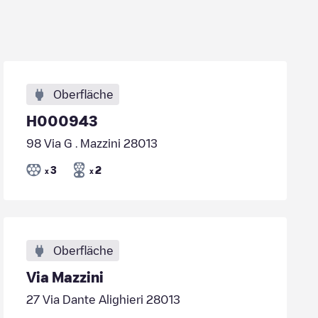
Oberfläche
H000943
98 Via G . Mazzini 28013
3
2
x
x
Oberfläche
Via Mazzini
27 Via Dante Alighieri 28013