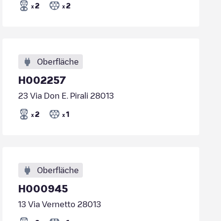
2
2
x
x
Oberfläche
H002257
23 Via Don E. Pirali 28013
2
1
x
x
Oberfläche
H000945
13 Via Vernetto 28013