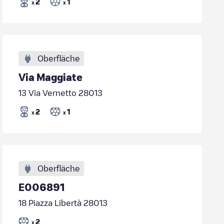
2
1
x
x
Oberfläche
Via Maggiate
13 Via Vernetto 28013
2
1
x
x
Oberfläche
E006891
18 Piazza Libertà 28013
2
x