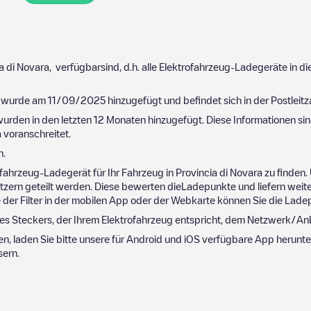
a di Novara
, verfügbarsind, d.h. alle Elektrofahrzeug-Ladegeräte in 
s wurde am
11/09/2025
hinzugefügt und befindet sich in der Postleitz
urden in den letzten 12 Monaten hinzugefügt. Diese Informationen sin
a
voranschreitet.
n.
fahrzeug-Ladegerät für Ihr Fahrzeug in
Provincia di Novara
zu finden.
ern geteilt werden. Diese bewerten dieLadepunkte und liefern weite
fe der Filter in der mobilen App oder der Webkarte können Sie die Lade
es Steckers, der Ihrem Elektrofahrzeug entspricht, dem Netzwerk/Anb
en, laden Sie bitte unsere für Android und iOS verfügbare App herun
sern.