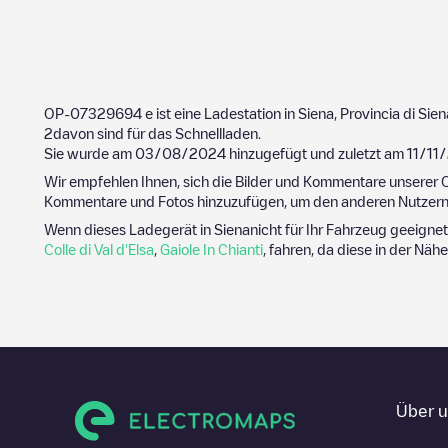
OP-07329694
e ist eine Ladestation in
Siena
,
Provincia di Sien
2
davon sind für das Schnellladen.
Sie wurde am
03/08/2024
hinzugefügt und zuletzt am
11/11
Wir empfehlen Ihnen, sich die Bilder und Kommentare unserer C
Kommentare und Fotos hinzuzufügen, um den anderen Nutzern 
Wenn dieses Ladegerät in
Siena
nicht für Ihr Fahrzeug geeignet
Colle di Val d'Elsa
,
Gaiole In Chianti
, fahren, da diese in der Näh
Über 