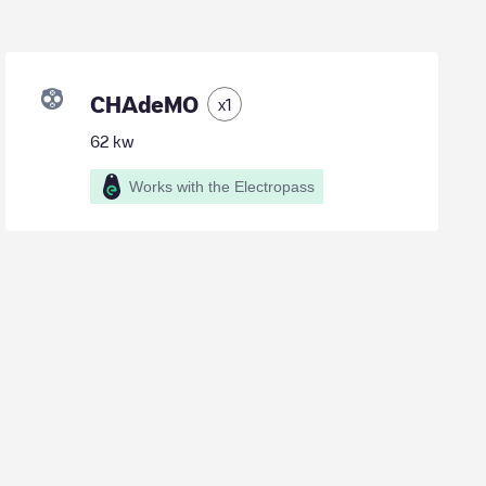
CHAdeMO
x
1
62
kw
Works with the Electropass