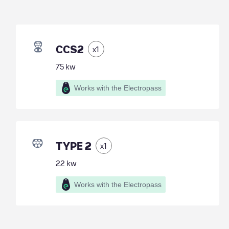
CCS2
x
1
75
kw
Works with the Electropass
TYPE 2
x
1
22
kw
Works with the Electropass