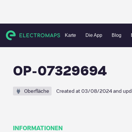
Charging stations
Italien
Provincia di Siena
Siena
OP
Karte
Die App
Blog
OP-07329694
Oberfläche
Created at
03/08/2024
and upd
INFORMATIONEN