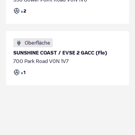
2
x
Oberfläche
SUNSHINE COAST / EVSE 2 GACC (Flo)
700 Park Road V0N 1V7
1
x