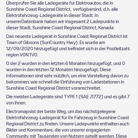
Überprüfen Sie alle Ladegeräte für Elektroautos, die in
Sunshine Coast Regional District
, verfügbarsind, d.h. alle
Elektrofahrzeug-Ladegeräte in dieser Stadt. In
unsererDatenbank haben wir insgesamt
2
Ladepunkte in
dieser Stadt,
Sunshine Coast Regional District
,
Kanada
Das neueste Ladegerät in
Sunshine Coast Regional District
ist
Town of Gibsons (SunCountry Hwy)
. Es wurde am
12/09/2020
hinzugefügt und befindet sich in der Postleitzahl
region
V0N 1V0
.
0
der
2
wurden in den letzten 6 Monaten hinzugefügt, und
0
wurden in den letzten 12 Monaten hinzugefügt. Diese
Informationen sind sehr nützlich, um eine Vorstellung davon zu
bekommen, wie schnell die Einführung von Ladestationen in
Sunshine Coast Regional District
voranschreitet.
Die meisten Ladegeräte sind
TYPE 1 (SAE J1772)
und es gibt
7
von ihnen.
Electromapsist der beste Weg, um das nächstgelegene
Elektrofahrzeug-Ladegerät für Ihr Fahrzeug in
Sunshine Coast
Regional District
zu finden. Unsere Ladepunkte enthalten auch
Bilder und Kommentare, die von unserer engagierten
Community mit Tausenden von Nutzern geteilt werden. Diese