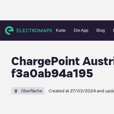
Charging stations
Katar
Zone 66
Doha
ChargePoint
Karte
Die App
Blog
ChargePoint Aus
f3a0ab94a195
Oberfläche
Created at
27/03/2024
and upda