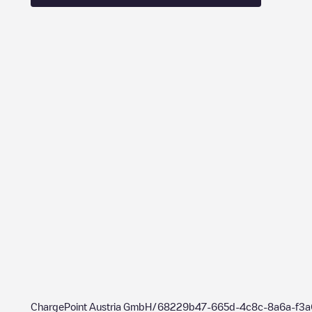
ChargePoint Austria GmbH/68229b47-665d-4c8c-8a6a-f3