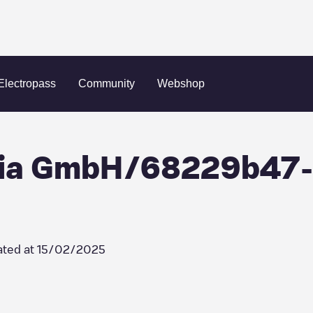
 Austria GmbH/68229b47-665d-4c8c-8a6a-f3a0ab94a195
Electropass
Community
Webshop
tria GmbH/68229b47
ted at
15/02/2025