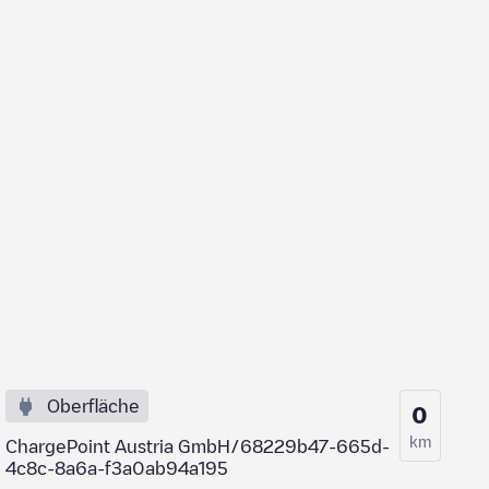
Oberfläche
0
km
ChargePoint Austria GmbH/68229b47-665d-
4c8c-8a6a-f3a0ab94a195