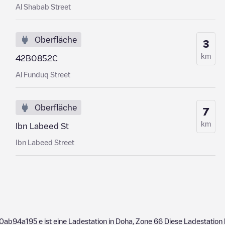
Al Shabab Street
Oberfläche
3
km
42B0852C
Al Funduq Street
Oberfläche
7
km
Ibn Labeed St
Ibn Labeed Street
a0ab94a195
e ist eine Ladestation in
Doha
,
Zone 66
Diese Ladestation