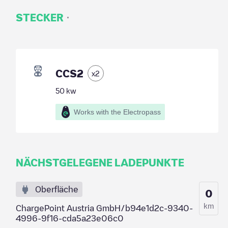
·
STECKER
CCS2
x
2
50
kw
Works with the Electropass
NÄCHSTGELEGENE LADEPUNKTE
Oberfläche
0
km
ChargePoint Austria GmbH/b94e1d2c-9340-
4996-9f16-cda5a23e06c0