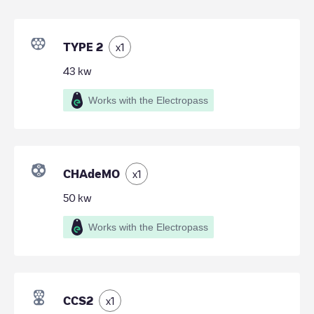
TYPE 2
x
1
43
kw
Works with the Electropass
CHAdeMO
x
1
50
kw
Works with the Electropass
CCS2
x
1