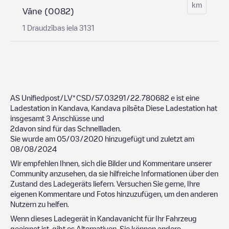
km
Vāne (0082)
1 Draudzības iela 3131
AS Unifiedpost/LV*CSD/57.03291/22.780682
e ist eine
Ladestation in
Kandava
,
Kandava pilsēta
Diese Ladestation hat
insgesamt
3
Anschlüsse und
2
davon sind für das Schnellladen.
Sie wurde am
05/03/2020
hinzugefügt und zuletzt am
08/08/2024
Wir empfehlen Ihnen, sich die Bilder und Kommentare unserer
Community anzusehen, da sie hilfreiche Informationen über den
Zustand des Ladegeräts liefern. Versuchen Sie gerne, Ihre
eigenen Kommentare und Fotos hinzuzufügen, um den anderen
Nutzern zu helfen.
Wenn dieses Ladegerät in
Kandava
nicht für Ihr Fahrzeug
geeignet ist, gibt es Alternativen. Sie können andere