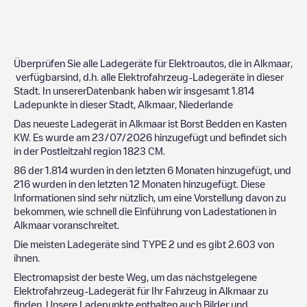
Überprüfen Sie alle Ladegeräte für Elektroautos, die in
Alkmaar
,
verfügbarsind, d.h. alle Elektrofahrzeug-Ladegeräte in dieser
Stadt. In unsererDatenbank haben wir insgesamt
1.814
Ladepunkte in dieser Stadt,
Alkmaar
,
Niederlande
Das neueste Ladegerät in
Alkmaar
ist
Borst Bedden en Kasten
KW
. Es wurde am
23/07/2026
hinzugefügt und befindet sich
in der Postleitzahl region
1823 CM
.
86
der
1.814
wurden in den letzten 6 Monaten hinzugefügt, und
216
wurden in den letzten 12 Monaten hinzugefügt. Diese
Informationen sind sehr nützlich, um eine Vorstellung davon zu
bekommen, wie schnell die Einführung von Ladestationen in
Alkmaar
voranschreitet.
Die meisten Ladegeräte sind
TYPE 2
und es gibt
2.603
von
ihnen.
Electromapsist der beste Weg, um das nächstgelegene
Elektrofahrzeug-Ladegerät für Ihr Fahrzeug in
Alkmaar
zu
finden. Unsere Ladepunkte enthalten auch Bilder und