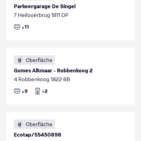
Parkeergarage De Singel
7 Heilooërbrug 1811 DP
11
x
Oberfläche
Gomes Alkmaar - Robbenkoog 2
4 Robbenkoog 1822 BB
9
2
x
x
Oberfläche
Ecotap/55450898