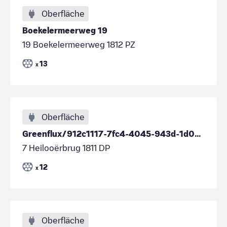
Oberfläche
Boekelermeerweg 19
19 Boekelermeerweg 1812 PZ
13
x
Oberfläche
Greenflux/912c1117-7fc4-4045-943d-1d0e2aa3985c
7 Heilooërbrug 1811 DP
12
x
Oberfläche