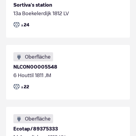
Sortiva's station
13a Boekelerdijk 1812 LV
24
x
Oberfläche
NLCON00005548
6 Houttil 1811 JM
22
x
Oberfläche
Ecotap/89375333