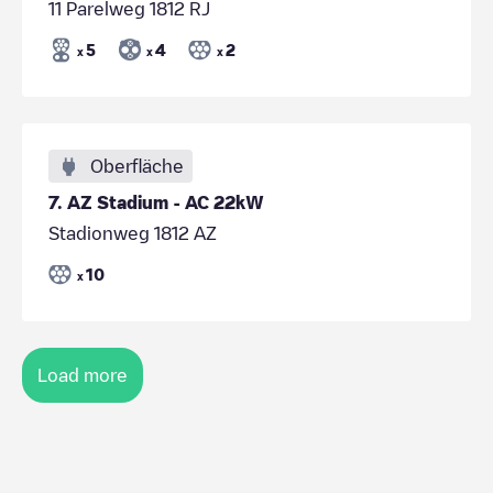
11 Parelweg 1812 RJ
5
4
2
x
x
x
Oberfläche
7. AZ Stadium - AC 22kW
Stadionweg 1812 AZ
10
x
Load more