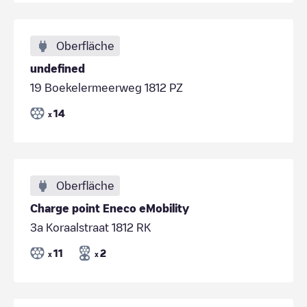
Oberfläche
undefined
19 Boekelermeerweg 1812 PZ
14
x
Oberfläche
Charge point Eneco eMobility
3a Koraalstraat 1812 RK
11
2
x
x