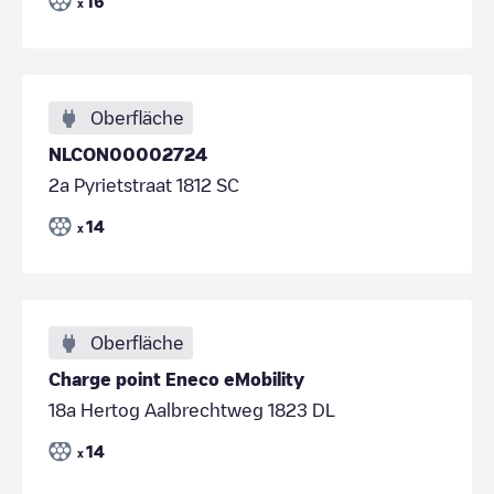
16
x
Oberfläche
NLCON00002724
2a Pyrietstraat 1812 SC
14
x
Oberfläche
Charge point Eneco eMobility
18a Hertog Aalbrechtweg 1823 DL
14
x