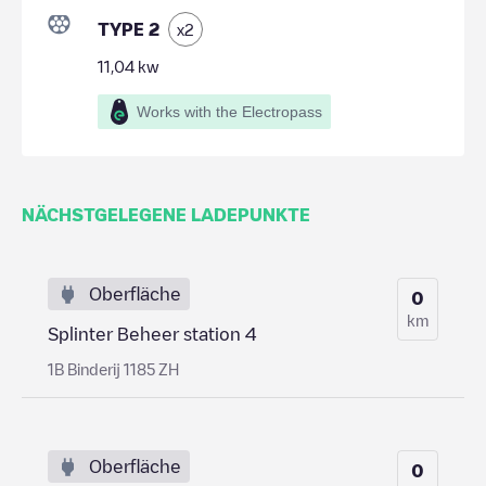
TYPE 2
x
2
11,04
kw
Works with the Electropass
NÄCHSTGELEGENE LADEPUNKTE
Oberfläche
0
km
Splinter Beheer station 4
1B Binderij 1185 ZH
Oberfläche
0