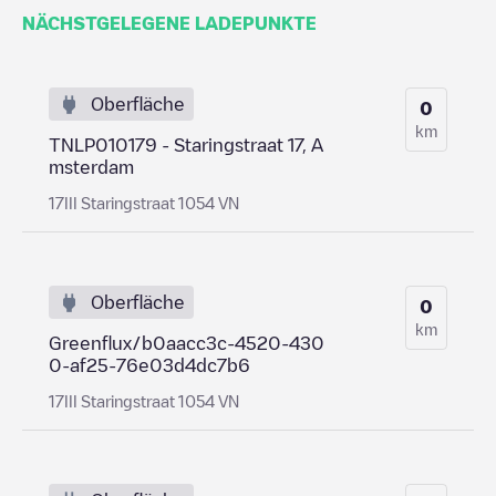
NÄCHSTGELEGENE LADEPUNKTE
Oberfläche
0
km
TNLP010179 - Staringstraat 17, A
msterdam
17III Staringstraat 1054 VN
Oberfläche
0
km
Greenflux/b0aacc3c-4520-430
0-af25-76e03d4dc7b6
17III Staringstraat 1054 VN