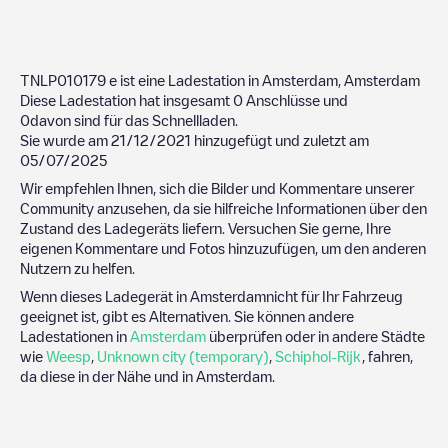
TNLP010179
e ist eine Ladestation in
Amsterdam
,
Amsterdam
Diese Ladestation hat insgesamt
0
Anschlüsse und
0
davon sind für das Schnellladen.
Sie wurde am
21/12/2021
hinzugefügt und zuletzt am
05/07/2025
Wir empfehlen Ihnen, sich die Bilder und Kommentare unserer
Community anzusehen, da sie hilfreiche Informationen über den
Zustand des Ladegeräts liefern. Versuchen Sie gerne, Ihre
eigenen Kommentare und Fotos hinzuzufügen, um den anderen
Nutzern zu helfen.
Wenn dieses Ladegerät in
Amsterdam
nicht für Ihr Fahrzeug
geeignet ist, gibt es Alternativen. Sie können andere
Ladestationen in
Amsterdam
überprüfen oder in andere Städte
wie
Weesp
,
Unknown city (temporary)
,
Schiphol-Rijk
, fahren,
da diese in der Nähe und in
Amsterdam
.