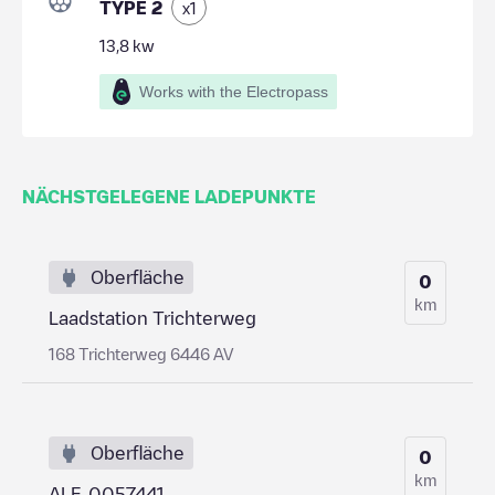
TYPE 2
x
1
13,8
kw
Works with the Electropass
NÄCHSTGELEGENE LADEPUNKTE
Oberfläche
0
km
Laadstation Trichterweg
168 Trichterweg 6446 AV
Oberfläche
0
km
ALF-0057441