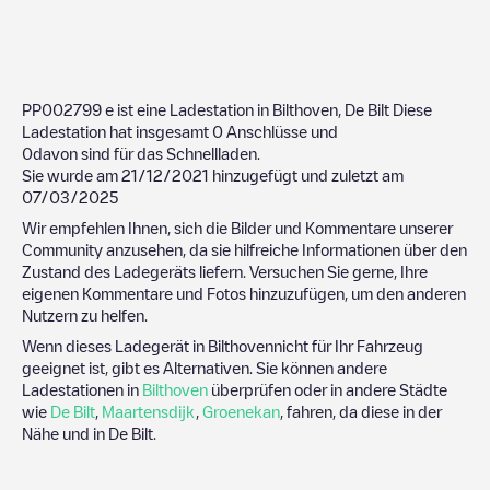
PP002799
e ist eine Ladestation in
Bilthoven
,
De Bilt
Diese
Ladestation hat insgesamt
0
Anschlüsse und
0
davon sind für das Schnellladen.
Sie wurde am
21/12/2021
hinzugefügt und zuletzt am
07/03/2025
Wir empfehlen Ihnen, sich die Bilder und Kommentare unserer
Community anzusehen, da sie hilfreiche Informationen über den
Zustand des Ladegeräts liefern. Versuchen Sie gerne, Ihre
eigenen Kommentare und Fotos hinzuzufügen, um den anderen
Nutzern zu helfen.
Wenn dieses Ladegerät in
Bilthoven
nicht für Ihr Fahrzeug
geeignet ist, gibt es Alternativen. Sie können andere
Ladestationen in
Bilthoven
überprüfen oder in andere Städte
wie
De Bilt
,
Maartensdijk
,
Groenekan
, fahren, da diese in der
Nähe und in
De Bilt
.