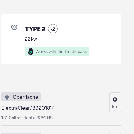
TYPE 2
x
2
22
kw
Works with the Electropass
Oberfläche
0
km
ElectraClear/89201814
131 Golfresidentie 8251 NS