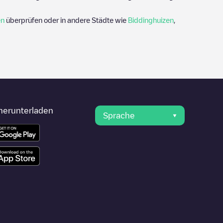
en
überprüfen oder in andere Städte wie
Biddinghuizen
,
herunterladen
Sprache