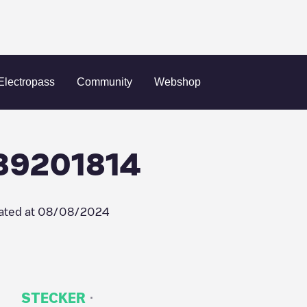
nge Charging/89201814
Electropass
Community
Webshop
/89201814
ated at
08/08/2024
·
STECKER