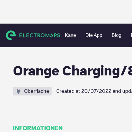
Charging stations
Niederlande
Dronten
Dronten
Ora
Karte
Die App
Blog
Orange Charging
Oberfläche
Created at
20/07/2022
and upd
INFORMATIONEN