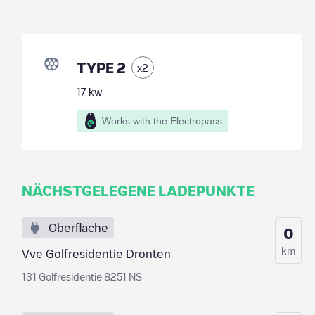
TYPE 2
x
2
17
kw
Works with the Electropass
NÄCHSTGELEGENE LADEPUNKTE
Oberfläche
0
km
Vve Golfresidentie Dronten
131 Golfresidentie 8251 NS