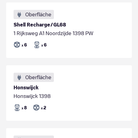
Oberfläche
Shell Recharge/GL68
1 Rijksweg A1 Noordzijde 1398 PW
6
6
x
x
Oberfläche
Honswijck
Honswijck 1398
8
2
x
x