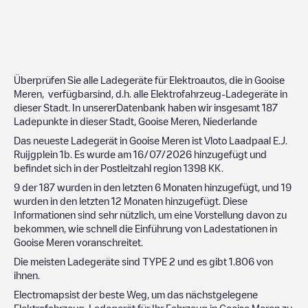
Überprüfen Sie alle Ladegeräte für Elektroautos, die in
Gooise
Meren
, verfügbarsind, d.h. alle Elektrofahrzeug-Ladegeräte in
dieser Stadt. In unsererDatenbank haben wir insgesamt
187
Ladepunkte in dieser Stadt,
Gooise Meren
,
Niederlande
Das neueste Ladegerät in
Gooise Meren
ist
Vloto Laadpaal E.J.
Ruijgplein 1b
. Es wurde am
16/07/2026
hinzugefügt und
befindet sich in der Postleitzahl region
1398 KK
.
9
der
187
wurden in den letzten 6 Monaten hinzugefügt, und
19
wurden in den letzten 12 Monaten hinzugefügt. Diese
Informationen sind sehr nützlich, um eine Vorstellung davon zu
bekommen, wie schnell die Einführung von Ladestationen in
Gooise Meren
voranschreitet.
Die meisten Ladegeräte sind
TYPE 2
und es gibt
1.806
von
ihnen.
Electromapsist der beste Weg, um das nächstgelegene
Elektrofahrzeug-Ladegerät für Ihr Fahrzeug in
Gooise Meren
zu