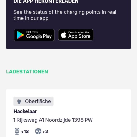
DIE APP HERUNTERLADEN
See the status of the charging points in real
time in our app
LADESTATIONEN
Oberfläche
Hackelaar
1 Rijksweg A1 Noordzijde 1398 PW
12
3
x
x