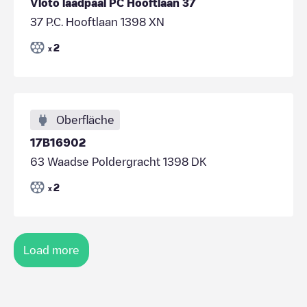
Vloto laadpaal PC Hooftlaan 37
37 P.C. Hooftlaan 1398 XN
2
x
Oberfläche
17B16902
63 Waadse Poldergracht 1398 DK
2
x
Load more