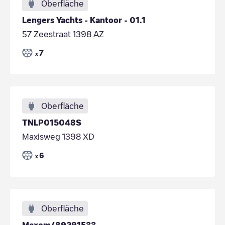
Oberfläche
Lengers Yachts - Kantoor - 01.1
57 Zeestraat 1398 AZ
7
x
Oberfläche
TNLP015048S
Maxisweg 1398 XD
6
x
Oberfläche
Maxem/89291533