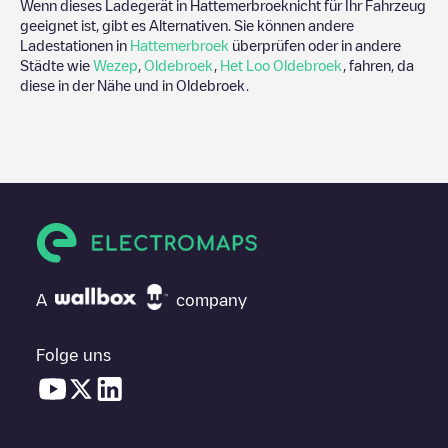
Wenn dieses Ladegerät in
Hattemerbroek
nicht für Ihr Fahrzeug
geeignet ist, gibt es Alternativen. Sie können andere
Ladestationen in
Hattemerbroek
überprüfen oder in andere
Städte wie
Wezep
,
Oldebroek
,
Het Loo Oldebroek
, fahren, da
diese in der Nähe und in
Oldebroek
.
A
company
Folge uns