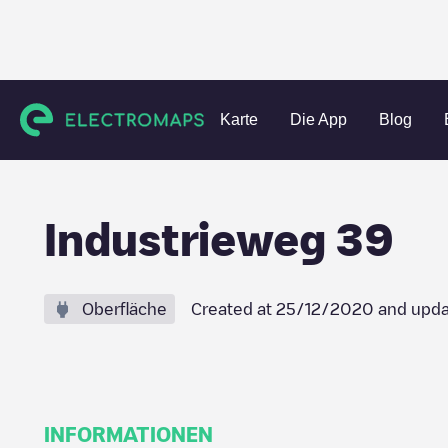
Charging stations
Niederlande
Ouder-Amstel
Duivendr
Karte
Die App
Blog
Industrieweg 39
Oberfläche
Created at
25/12/2020
and upda
INFORMATIONEN