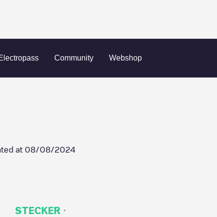
echt
Industrieweg 39
Electropass
Community
Webshop
ted at
08/08/2024
·
STECKER