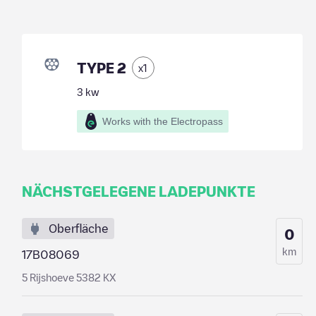
TYPE 2
x
1
3
kw
Works with the Electropass
NÄCHSTGELEGENE LADEPUNKTE
Oberfläche
0
km
17B08069
5 Rijshoeve 5382 KX