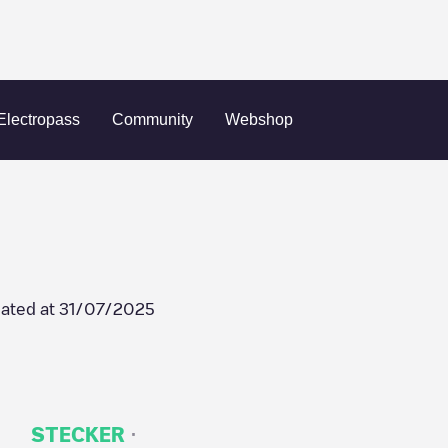
l
17B08069
Electropass
Community
Webshop
ated at
31/07/2025
·
STECKER