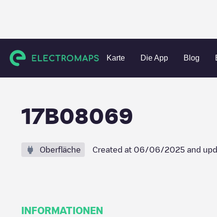
Charging stations
Niederlande
's-Hertogenbosch
Vinke
Karte
Die App
Blog
17B08069
Oberfläche
Created at
06/06/2025
and upd
INFORMATIONEN