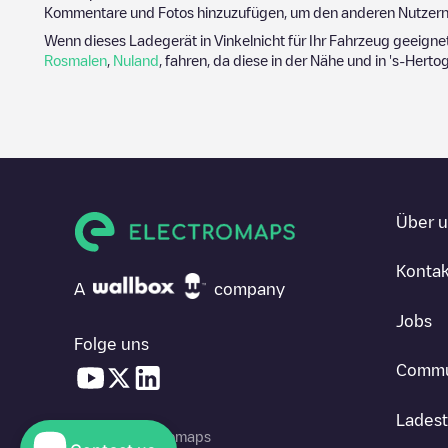
Kommentare und Fotos hinzuzufügen, um den anderen Nutzern 
Wenn dieses Ladegerät in
Vinkel
nicht für Ihr Fahrzeug geeigne
Rosmalen
,
Nuland
, fahren, da diese in der Nähe und in
's-Herto
Über 
Kontak
A
company
Jobs
Folge uns
Commu
Ladest
© 2026 Electromaps