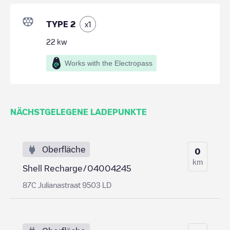
TYPE 2
x
1
22
kw
Works with the Electropass
NÄCHSTGELEGENE LADEPUNKTE
Oberfläche
0
km
Shell Recharge/04004245
87C Julianastraat 9503 LD