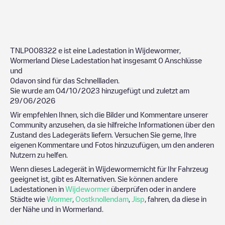
TNLP008322
e ist eine Ladestation in
Wijdewormer
,
Wormerland
Diese Ladestation hat insgesamt
0
Anschlüsse
und
0
davon sind für das Schnellladen.
Sie wurde am
04/10/2023
hinzugefügt und zuletzt am
29/06/2026
Wir empfehlen Ihnen, sich die Bilder und Kommentare unserer
Community anzusehen, da sie hilfreiche Informationen über den
Zustand des Ladegeräts liefern. Versuchen Sie gerne, Ihre
eigenen Kommentare und Fotos hinzuzufügen, um den anderen
Nutzern zu helfen.
Wenn dieses Ladegerät in
Wijdewormer
nicht für Ihr Fahrzeug
geeignet ist, gibt es Alternativen. Sie können andere
Ladestationen in
Wijdewormer
überprüfen oder in andere
Städte wie
Wormer
,
Oostknollendam
,
Jisp
, fahren, da diese in
der Nähe und in
Wormerland
.