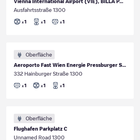
Vienna International Airport (VIE), BILLA PARKPLATZ
Ausfahrtsstraße 1300
1
1
1
x
x
x
Oberfläche
Aeroporto Fast Wien Energie Pressburger Straße 1300 Schwechat
332 Hainburger Straße 1300
1
1
1
x
x
x
Oberfläche
Flughafen Parkplatz C
Unnamed Road 1300