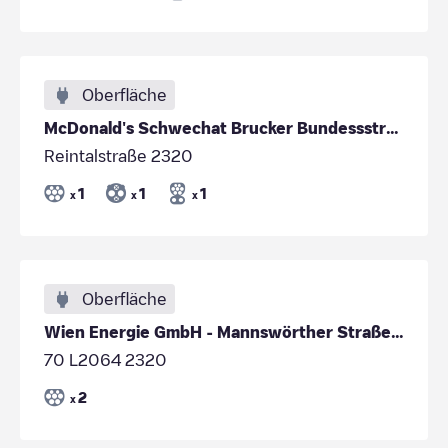
Oberfläche
McDonald's Schwechat Brucker Bundessstrasse
Reintalstraße 2320
1
1
1
x
x
x
Oberfläche
Wien Energie GmbH - Mannswörther Straße 57
70 L2064 2320
2
x