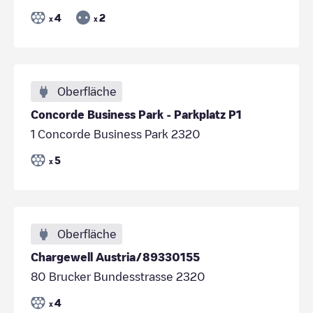
4
2
x
x
Oberfläche
Concorde Business Park - Parkplatz P1
1 Concorde Business Park 2320
5
x
Oberfläche
Chargewell Austria/89330155
80 Brucker Bundesstrasse 2320
4
x