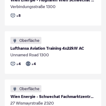
Verbindungsstraße 1300
8
x
Oberfläche
Lufthansa Aviation Training 4x22kW AC
Unnamed Road 1300
4
4
x
x
Oberfläche
Wien Energie - Schwechat Fachmarktzentrum Station
27 Wismayrstraße 2320