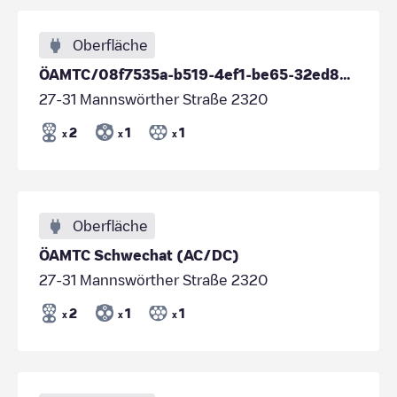
Oberfläche
ÖAMTC/08f7535a-b519-4ef1-be65-32ed8c133204
27-31 Mannswörther Straße 2320
2
1
1
x
x
x
Oberfläche
ÖAMTC Schwechat (AC/DC)
27-31 Mannswörther Straße 2320
2
1
1
x
x
x