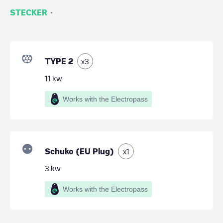
·
STECKER
TYPE 2
x
3
11
kw
Works with the Electropass
Schuko (EU Plug)
x
1
3
kw
Works with the Electropass