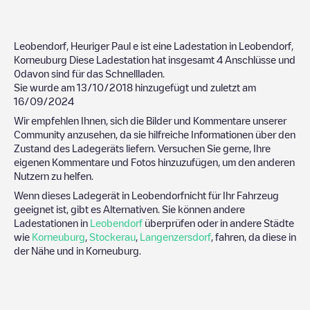
Leobendorf, Heuriger Paul
e ist eine Ladestation in
Leobendorf
,
Korneuburg
Diese Ladestation hat insgesamt
4
Anschlüsse und
0
davon sind für das Schnellladen.
Sie wurde am
13/10/2018
hinzugefügt und zuletzt am
16/09/2024
Wir empfehlen Ihnen, sich die Bilder und Kommentare unserer
Community anzusehen, da sie hilfreiche Informationen über den
Zustand des Ladegeräts liefern. Versuchen Sie gerne, Ihre
eigenen Kommentare und Fotos hinzuzufügen, um den anderen
Nutzern zu helfen.
Wenn dieses Ladegerät in
Leobendorf
nicht für Ihr Fahrzeug
geeignet ist, gibt es Alternativen. Sie können andere
Ladestationen in
Leobendorf
überprüfen oder in andere Städte
wie
Korneuburg
,
Stockerau
,
Langenzersdorf
, fahren, da diese in
der Nähe und in
Korneuburg
.