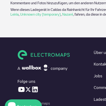
Kommentare und Fotos hinzuzufügen, um den anderen Nutzern 
Wenn dieses Ladegerät in
Caldas da Rainha
nicht für Ihr Fahrz
Leiria
,
Unknown city (temporary)
,
Nazaré
, fahren, da diese in 
Über 
Kontak
A
company
Jobs
Folge uns
Commu
Ladest
© 2026 Electromaps