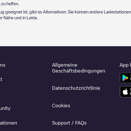
zu helfen.
eug geeignet ist, gibt es Alternativen. Sie können andere Ladestationen
der Nähe und in
Leiria
.
uns
Allgemeine
App 
Geschäftsbedingungen
t
Datenschutzrichtlinie
Cookies
nity
ationen
Support / FAQs