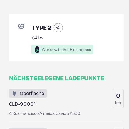
TYPE 2
x
2
7,4
kw
Works with the Electropass
NÄCHSTGELEGENE LADEPUNKTE
Oberfläche
0
km
CLD-90001
4 Rua Francisco Almeida Caiado 2500