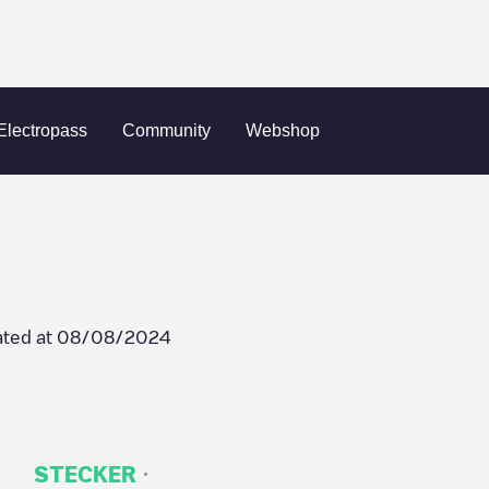
CLD-00001
Electropass
Community
Webshop
ted at
08/08/2024
·
STECKER