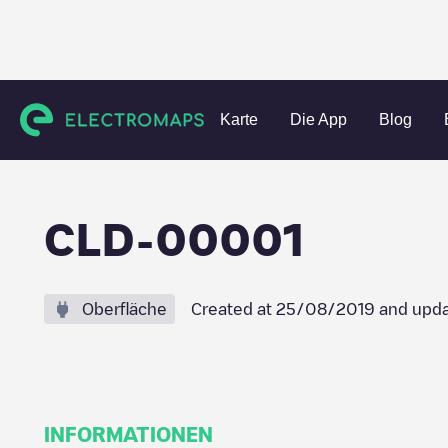
Charging stations
Portugal
Leiria
Caldas da Rainha
Karte
Die App
Blog
CLD-00001
Oberfläche
Created at
25/08/2019
and upda
INFORMATIONEN