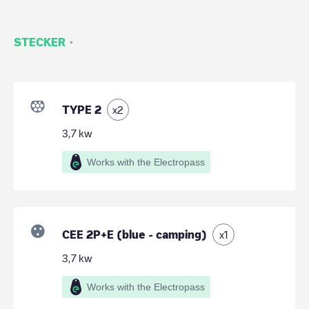
·
STECKER
TYPE 2
x
2
3,7
kw
Works with the Electropass
CEE 2P+E (blue - camping)
x
1
3,7
kw
Works with the Electropass