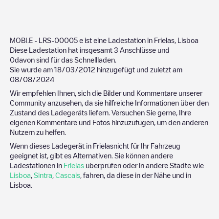
MOBI.E - LRS-00005
e ist eine Ladestation in
Frielas
,
Lisboa
Diese Ladestation hat insgesamt
3
Anschlüsse und
0
davon sind für das Schnellladen.
Sie wurde am
18/03/2012
hinzugefügt und zuletzt am
08/08/2024
Wir empfehlen Ihnen, sich die Bilder und Kommentare unserer
Community anzusehen, da sie hilfreiche Informationen über den
Zustand des Ladegeräts liefern. Versuchen Sie gerne, Ihre
eigenen Kommentare und Fotos hinzuzufügen, um den anderen
Nutzern zu helfen.
Wenn dieses Ladegerät in
Frielas
nicht für Ihr Fahrzeug
geeignet ist, gibt es Alternativen. Sie können andere
Ladestationen in
Frielas
überprüfen oder in andere Städte wie
Lisboa
,
Sintra
,
Cascais
, fahren, da diese in der Nähe und in
Lisboa
.