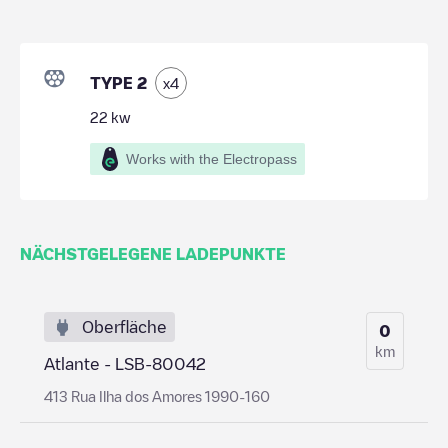
TYPE 2
x
4
22
kw
Works with the Electropass
NÄCHSTGELEGENE LADEPUNKTE
Oberfläche
0
km
Atlante - LSB-80042
413 Rua Ilha dos Amores 1990-160