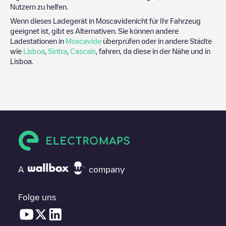
Nutzern zu helfen.
Wenn dieses Ladegerät in
Moscavide
nicht für Ihr Fahrzeug
geeignet ist, gibt es Alternativen. Sie können andere
Ladestationen in
Moscavide
überprüfen oder in andere Städte
wie
Lisboa
,
Sintra
,
Cascais
, fahren, da diese in der Nähe und in
Lisboa
.
A
company
Folge uns