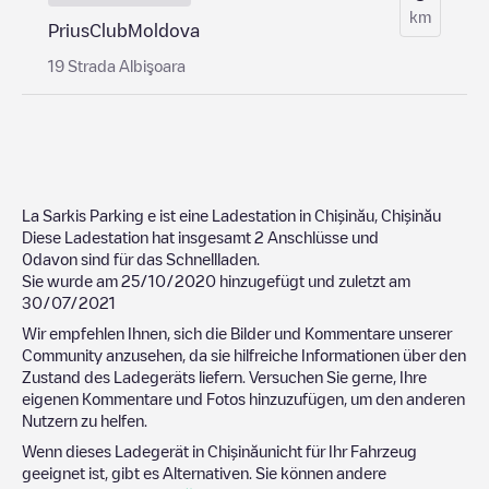
km
PriusClubMoldova
19 Strada Albişoara
La Sarkis Parking
e ist eine Ladestation in
Chișinău
,
Chișinău
Diese Ladestation hat insgesamt
2
Anschlüsse und
0
davon sind für das Schnellladen.
Sie wurde am
25/10/2020
hinzugefügt und zuletzt am
30/07/2021
Wir empfehlen Ihnen, sich die Bilder und Kommentare unserer
Community anzusehen, da sie hilfreiche Informationen über den
Zustand des Ladegeräts liefern. Versuchen Sie gerne, Ihre
eigenen Kommentare und Fotos hinzuzufügen, um den anderen
Nutzern zu helfen.
Wenn dieses Ladegerät in
Chișinău
nicht für Ihr Fahrzeug
geeignet ist, gibt es Alternativen. Sie können andere