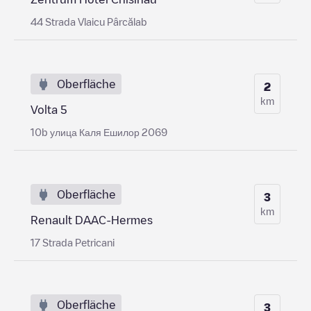
44 Strada Vlaicu Pârcălab
Oberfläche
2
km
Volta 5
10b улица Каля Ешилор 2069
Oberfläche
3
km
Renault DAAC-Hermes
17 Strada Petricani
Oberfläche
3