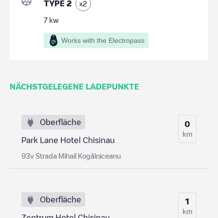
TYPE 2
x
2
7
kw
Works with the Electropass
NÄCHSTGELEGENE LADEPUNKTE
Oberfläche
0
km
Park Lane Hotel Chisinau
93v Strada Mihail Kogălniceanu
Oberfläche
1
km
Zentrum Hotel Chisinau