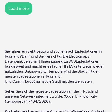
Load more
Sie fahren ein Elektroauto und suchen nach Ladestationen in
Russland
?Dann sind Sie hier richtig. Die Electromaps-
Datenbank verschafft Ihnen Zugang zu
300
Ladestationen
bundesweit und macht es einfacher, Ihr EV unterwegs wieder
aufzuladen.
Unknown city (temporary)
ist die Stadt mit den
meisten Ladestationen in
Russland
.
Und
Санкт-Петербург
ist die Stadt mit den wenigsten.
Sehen Sie sich die neueste Ladestation an, die in
Russland
unserem Netzwerk integriert wurde:
XXX
in
Unknown city
(temporary)
(
17/04/2026
).
Wir bieten auch eine mobile App für iOS (iPhone) und Android-