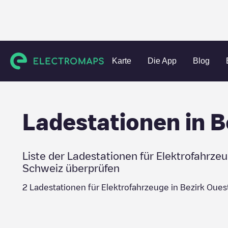
Charging stations
Schweiz
Bezirk Ouest lausannois
Karte
Die App
Blog
Ladestationen in
B
Liste der Ladestationen für Elektrofahrze
Schweiz
überprüfen
2
Ladestationen für Elektrofahrzeuge in
Bezirk Oues