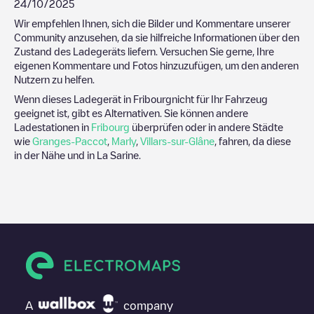
24/10/2025
Wir empfehlen Ihnen, sich die Bilder und Kommentare unserer
Community anzusehen, da sie hilfreiche Informationen über den
Zustand des Ladegeräts liefern. Versuchen Sie gerne, Ihre
eigenen Kommentare und Fotos hinzuzufügen, um den anderen
Nutzern zu helfen.
Wenn dieses Ladegerät in
Fribourg
nicht für Ihr Fahrzeug
geeignet ist, gibt es Alternativen. Sie können andere
Ladestationen in
Fribourg
überprüfen oder in andere Städte
wie
Granges-Paccot
,
Marly
,
Villars-sur-Glâne
, fahren, da diese
in der Nähe und in
La Sarine
.
A
company