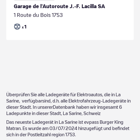
Garage de l'Autoroute J.-F. Lacilla SA
1 Route du Bois 1753
1
x
Überprüfen Sie alle Ladegeräte für Elektroautos, die in
La
Sarine
, verfügbarsind, d.h. alle Elektrofahrzeug-Ladegeräte in
dieser Stadt. In unsererDatenbank haben wir insgesamt
6
Ladepunkte in dieser Stadt,
La Sarine
,
Schweiz
Das neueste Ladegerät in
La Sarine
ist
evpass Burger King
Matran
. Es wurde am
03/07/2024
hinzugefügt und befindet
sich in der Postleitzahl region
1753
.