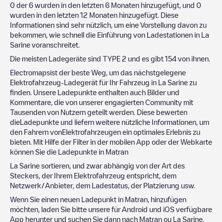
0
der
6
wurden in den letzten 6 Monaten hinzugefügt, und
0
wurden in den letzten 12 Monaten hinzugefügt. Diese
Informationen sind sehr nützlich, um eine Vorstellung davon zu
bekommen, wie schnell die Einführung von Ladestationen in
La
Sarine
voranschreitet.
Die meisten Ladegeräte sind
TYPE 2
und es gibt
154
von ihnen.
Electromapsist der beste Weg, um das nächstgelegene
Elektrofahrzeug-Ladegerät für Ihr Fahrzeug in
La Sarine
zu
finden. Unsere Ladepunkte enthalten auch Bilder und
Kommentare, die von unserer engagierten Community mit
Tausenden von Nutzern geteilt werden. Diese bewerten
dieLadepunkte und liefern weitere nützliche Informationen, um
den Fahrern vonElektrofahrzeugen ein optimales Erlebnis zu
bieten. Mit Hilfe der Filter in der mobilen App oder der Webkarte
können Sie die Ladepunkte in
Matran
La Sarine
sortieren, und zwar abhängig von der Art des
Steckers, der Ihrem Elektrofahrzeug entspricht, dem
Netzwerk/Anbieter, dem Ladestatus, der Platzierung usw.
Wenn Sie einen neuen Ladepunkt in
Matran
, hinzufügen
möchten, laden Sie bitte unsere für Android und iOS verfügbare
App herunter und suchen Sie dann nach
Matran
ou
La Sarine
.