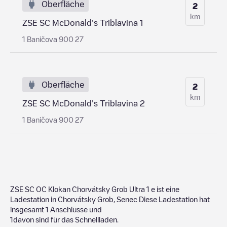
Oberfläche
2
km
ZSE SC McDonald's Triblavina 1
1 Baničova 900 27
Oberfläche
2
km
ZSE SC McDonald's Triblavina 2
1 Baničova 900 27
ZSE SC OC Klokan Chorvátsky Grob Ultra 1
e ist eine
Ladestation in
Chorvátsky Grob
,
Senec
Diese Ladestation hat
insgesamt
1
Anschlüsse und
1
davon sind für das Schnellladen.