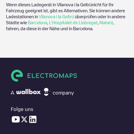
Wenn dieses Ladegerät in
Vilanova i la Geltrú
nicht für Ihr
Fahrzeug geeignet ist, gibt es Alternativen. Sie können andere
Ladestationen in
Vilanova i la Geltrú
überprüfen oder in andere
Städte wie
Barcelona
,
L'Hospitalet de Llobregat
,
Mataró
,
fahren, da diese in der Nähe und in
Barcelona
.
A
company
Folge uns