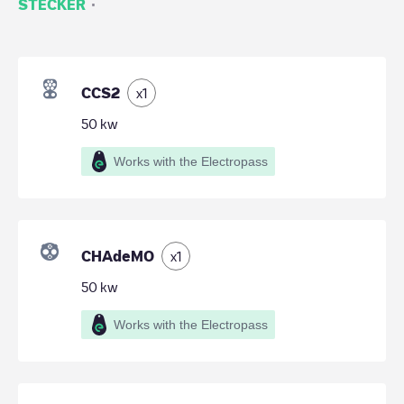
·
STECKER
CCS2
x
1
50
kw
Works with the Electropass
CHAdeMO
x
1
50
kw
Works with the Electropass