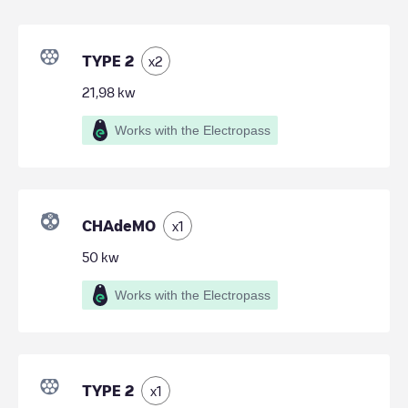
TYPE 2
x
2
21,98
kw
Works with the Electropass
CHAdeMO
x
1
50
kw
Works with the Electropass
TYPE 2
x
1