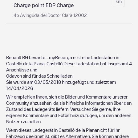
km
Charge point EDP Charge
4b Avinguda del Doctor Clarà 12002
Renault RG Levante - myRecarga
e ist eine Ladestation in
Castelló de la Plana
,
Castelló
Diese Ladestation hat insgesamt
4
Anschlüsse und
0
davon sind für das Schnellladen.
Sie wurde am
03/05/2018
hinzugefügt und zuletzt am
14/04/2026
Wir empfehlen Ihnen, sich die Bilder und Kommentare unserer
Community anzusehen, da sie hilfreiche Informationen über den
Zustand des Ladegeräts liefern. Versuchen Sie gerne, Ihre
eigenen Kommentare und Fotos hinzuzufügen, um den anderen
Nutzern zu helfen.
Wenn dieses Ladegerät in
Castelló de la Plana
nicht für Ihr
Fahrzeug geeignet ist, gibt es Alternativen. Sie können andere