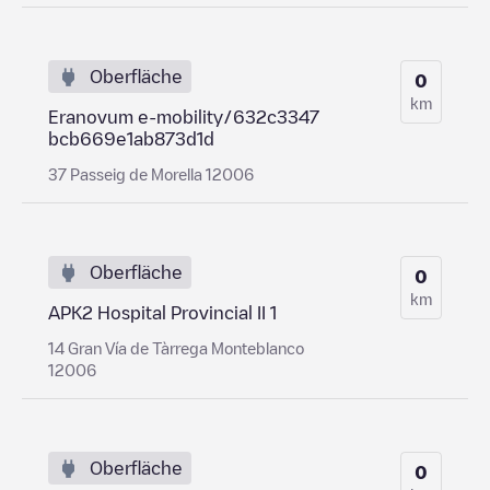
Oberfläche
0
km
Eranovum e-mobility/632c3347
bcb669e1ab873d1d
37 Passeig de Morella 12006
Oberfläche
0
km
APK2 Hospital Provincial II 1
14 Gran Vía de Tàrrega Monteblanco
12006
Oberfläche
0