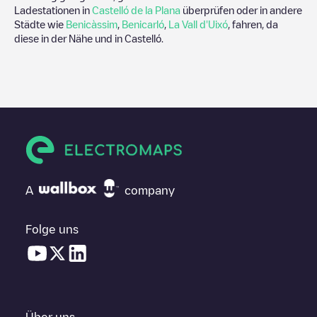
Ladestationen in
Castelló de la Plana
überprüfen oder in andere
Städte wie
Benicàssim
,
Benicarló
,
La Vall d'Uixó
, fahren, da
diese in der Nähe und in
Castelló
.
A
company
Folge uns
Über uns