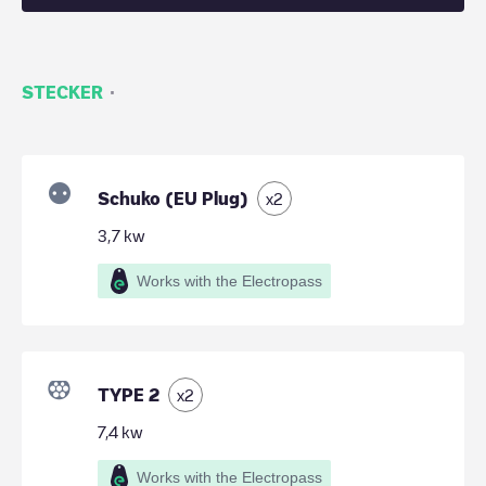
·
STECKER
Schuko (EU Plug)
x
2
3,7
kw
Works with the Electropass
TYPE 2
x
2
7,4
kw
Works with the Electropass