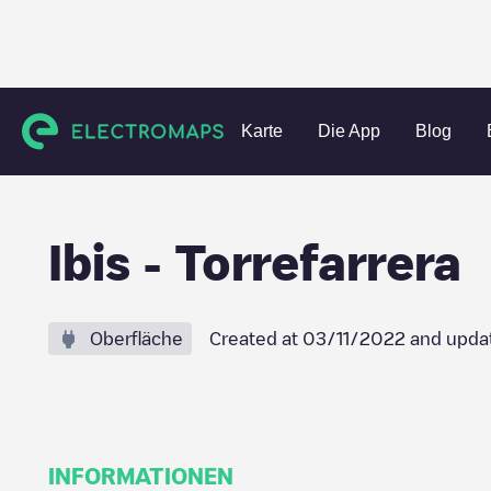
Charging stations
Spanien
Lleida
Torrefarrera
Ibis -
Karte
Die App
Blog
Ibis - Torrefarrera
Oberfläche
Created at
03/11/2022
and upda
INFORMATIONEN