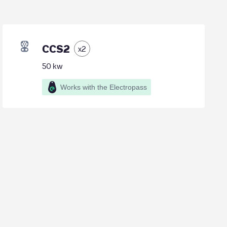
CCS2
x
2
50
kw
Works with the Electropass