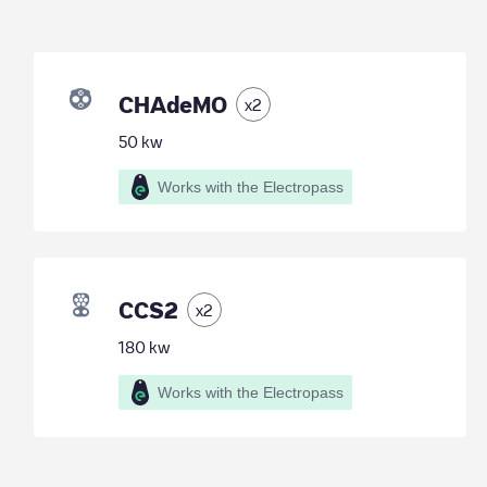
CHAdeMO
x
2
50
kw
Works with the Electropass
CCS2
x
2
180
kw
Works with the Electropass