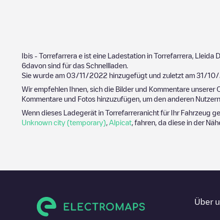
Ibis - Torrefarrera
e ist eine Ladestation in
Torrefarrera
,
Lleida
D
6
davon sind für das Schnellladen.
Sie wurde am
03/11/2022
hinzugefügt und zuletzt am
31/10
Wir empfehlen Ihnen, sich die Bilder und Kommentare unserer C
Kommentare und Fotos hinzuzufügen, um den anderen Nutzern 
Wenn dieses Ladegerät in
Torrefarrera
nicht für Ihr Fahrzeug g
Unknown city (temporary)
,
Alpicat
, fahren, da diese in der Nä
Über 