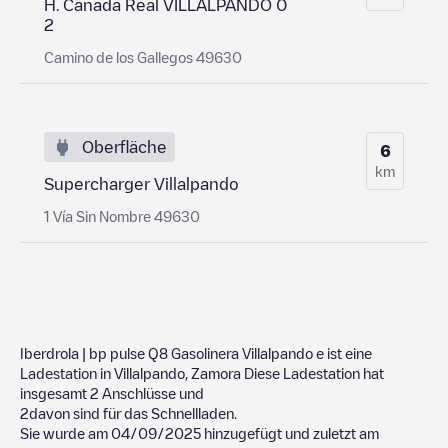
H. Cañada Real VILLALPANDO 0
2
Camino de los Gallegos 49630
Oberfläche
6
km
Supercharger Villalpando
1 Vía Sin Nombre 49630
Iberdrola | bp pulse Q8 Gasolinera Villalpando
e ist eine
Ladestation in
Villalpando
,
Zamora
Diese Ladestation hat
insgesamt
2
Anschlüsse und
2
davon sind für das Schnellladen.
Sie wurde am
04/09/2025
hinzugefügt und zuletzt am