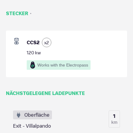
·
STECKER
CCS2
x
2
120
kw
Works with the Electropass
NÄCHSTGELEGENE LADEPUNKTE
Oberfläche
1
km
Exit - Villalpando