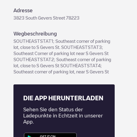
Adresse
3823 South Gevers Street 78223
Wegbeschreibung
SOUTHEASTSTAT1; Southeast corner of parking
lot, close to S Gevers St. SOUTHEASTSTAT3;
Southeast Corner of parking lot near S Gevers St
SOUTHEASTSTAT2; Southeast corner of parking
lot, close to S Gevers St SOUTHEASTSTAT4;
Southeast corner of parking lot, near S Gevers St
DIE APP HERUNTERLADEN
Sehen Sie den Status der
Ladepunkte in Echtzeit in unserer
App.