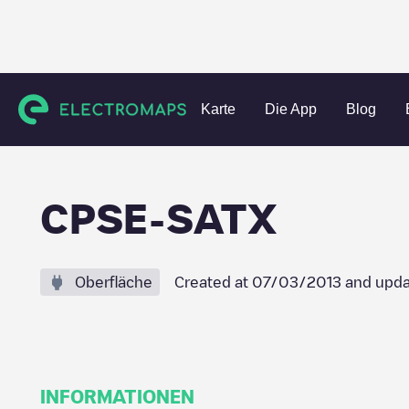
Charging stations
Vereinigte Staaten
Bexar County
San
Karte
Die App
Blog
CPSE-SATX
Oberfläche
Created at
07/03/2013
and upda
INFORMATIONEN