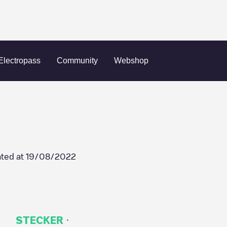
 Antonio
CPSE-SATX
Electropass
Community
Webshop
ted at
19/08/2022
·
STECKER