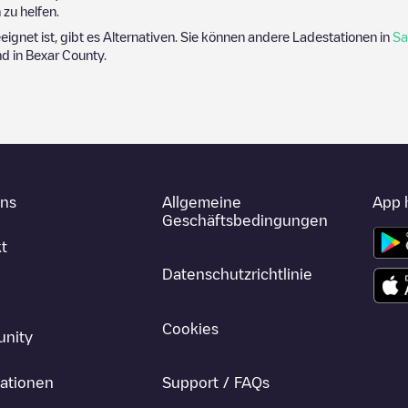
zu helfen.
eeignet ist, gibt es Alternativen. Sie können andere Ladestationen in
Sa
nd in
Bexar County
.
uns
Allgemeine
App 
Geschäftsbedingungen
t
Datenschutzrichtlinie
Cookies
nity
ationen
Support / FAQs