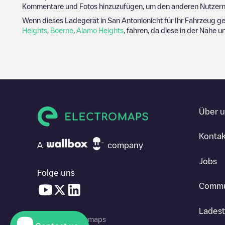
Kommentare und Fotos hinzuzufügen, um den anderen Nutzern 
Wenn dieses Ladegerät in
San Antonio
nicht für Ihr Fahrzeug g
Heights
,
Boerne
,
Alamo Heights
, fahren, da diese in der Nähe u
Über 
Kontak
A
company
Jobs
Folge uns
Commu
Ladest
© 2026 Electromaps