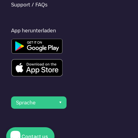
Support / FAQs
App herunterladen
Sprache
Contact us
© 2023 Electromaps