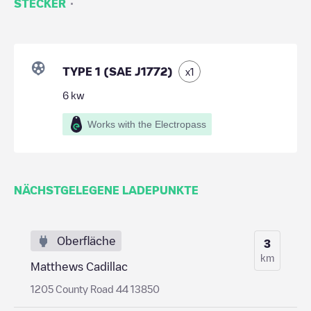
·
STECKER
TYPE 1 (SAE J1772)
x
1
6
kw
Works with the Electropass
NÄCHSTGELEGENE LADEPUNKTE
Oberfläche
3
km
Matthews Cadillac
1205 County Road 44 13850