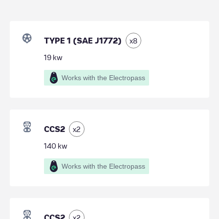
TYPE 1 (SAE J1772)
x
8
19
kw
Works with the Electropass
CCS2
x
2
140
kw
Works with the Electropass
CCS2
x
2