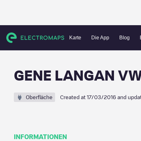
Charging stations
Vereinigte Staaten
Hartford County
Karte
Die App
Blog
GENE LANGAN V
Oberfläche
Created at
17/03/2016
and upda
INFORMATIONEN