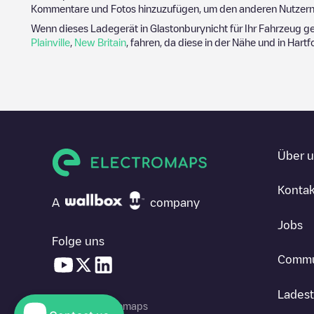
Kommentare und Fotos hinzuzufügen, um den anderen Nutzern 
Wenn dieses Ladegerät in
Glastonbury
nicht für Ihr Fahrzeug g
Plainville
,
New Britain
, fahren, da diese in der Nähe und in
Hartf
Über 
Kontak
A
company
Jobs
Folge uns
Commu
Ladest
© 2026 Electromaps