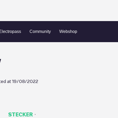
Glastonbury
GENE LANGAN VW
Electropass
Community
Webshop
W
ted at
19/08/2022
·
STECKER