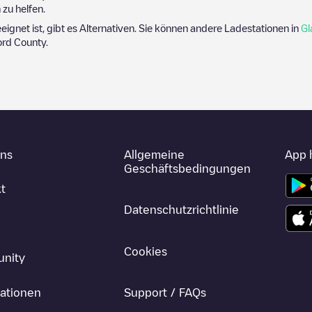
zu helfen.
eeignet ist, gibt es Alternativen. Sie können andere Ladestationen in
Gl
ord County
.
uns
Allgemeine
App 
Geschäftsbedingungen
t
Datenschutzrichtlinie
Cookies
nity
ationen
Support / FAQs