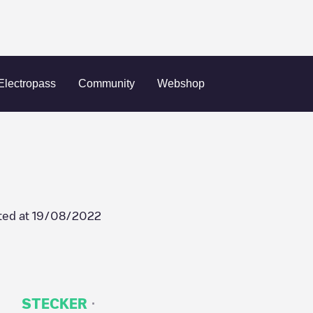
Tampa
USF
Electropass
Community
Webshop
ted at
19/08/2022
·
STECKER