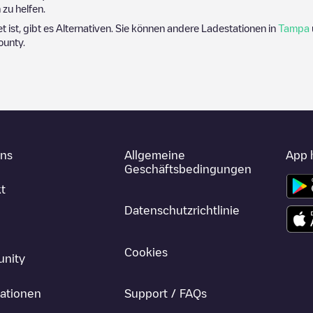
zu helfen.
et ist, gibt es Alternativen. Sie können andere Ladestationen in
Tampa
ounty
.
uns
Allgemeine
App 
Geschäftsbedingungen
t
Datenschutzrichtlinie
Cookies
nity
ationen
Support / FAQs