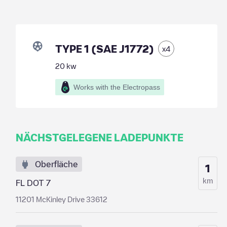
TYPE 1 (SAE J1772)
x
4
20
kw
Works with the Electropass
NÄCHSTGELEGENE LADEPUNKTE
Oberfläche
1
km
FL DOT 7
11201 McKinley Drive 33612