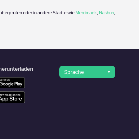
überprüfen oder in andere Städte wie
Merrimack
,
Nashua
,
herunterladen
Sprache