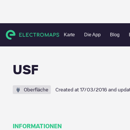
Charging stations
Vereinigte Staaten
Hillsborough County
Karte
Die App
Blog
USF
Oberfläche
Created at
17/03/2016
and upda
INFORMATIONEN