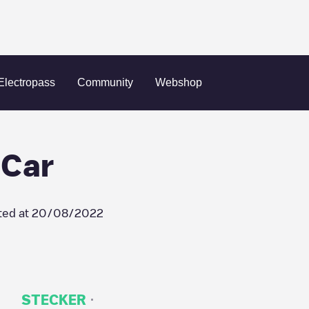
ville
Enterprise Rent-A-Car
Electropass
Community
Webshop
-Car
ted at
20/08/2022
·
STECKER