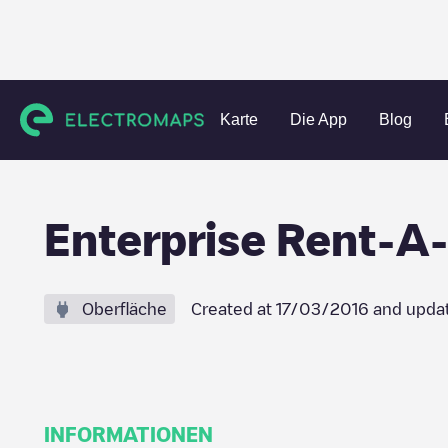
Charging stations
Vereinigte Staaten
Knox County
Knox
Karte
Die App
Blog
Enterprise Rent-A
Oberfläche
Created at
17/03/2016
and upda
INFORMATIONEN