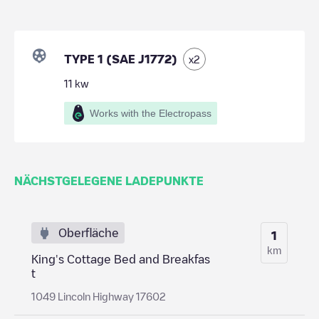
TYPE 1 (SAE J1772)
x
2
11
kw
Works with the Electropass
NÄCHSTGELEGENE LADEPUNKTE
Oberfläche
1
km
King's Cottage Bed and Breakfas
t
1049 Lincoln Highway 17602