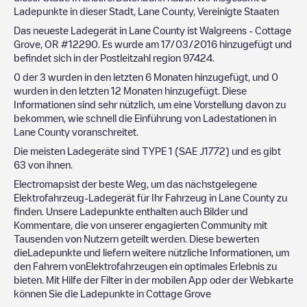
Ladepunkte in dieser Stadt,
Lane County
,
Vereinigte Staaten
Das neueste Ladegerät in
Lane County
ist
Walgreens - Cottage
Grove, OR #12290
. Es wurde am
17/03/2016
hinzugefügt und
befindet sich in der Postleitzahl region
97424
.
0
der
3
wurden in den letzten 6 Monaten hinzugefügt, und
0
wurden in den letzten 12 Monaten hinzugefügt. Diese
Informationen sind sehr nützlich, um eine Vorstellung davon zu
bekommen, wie schnell die Einführung von Ladestationen in
Lane County
voranschreitet.
Die meisten Ladegeräte sind
TYPE 1 (SAE J1772)
und es gibt
63
von ihnen.
Electromapsist der beste Weg, um das nächstgelegene
Elektrofahrzeug-Ladegerät für Ihr Fahrzeug in
Lane County
zu
finden. Unsere Ladepunkte enthalten auch Bilder und
Kommentare, die von unserer engagierten Community mit
Tausenden von Nutzern geteilt werden. Diese bewerten
dieLadepunkte und liefern weitere nützliche Informationen, um
den Fahrern vonElektrofahrzeugen ein optimales Erlebnis zu
bieten. Mit Hilfe der Filter in der mobilen App oder der Webkarte
können Sie die Ladepunkte in
Cottage Grove