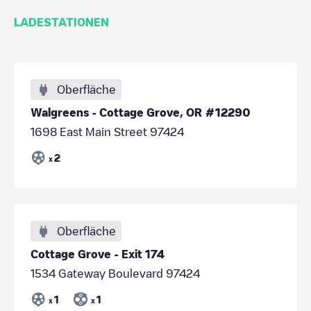
LADESTATIONEN
Oberfläche
Walgreens - Cottage Grove, OR #12290
1698 East Main Street 97424
2
x
Oberfläche
Cottage Grove - Exit 174
1534 Gateway Boulevard 97424
1
1
x
x