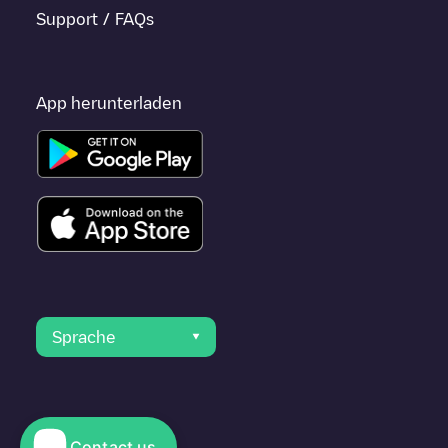
Support / FAQs
App herunterladen
Sprache
Contact us
© 2023 Electromaps