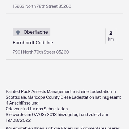
15963 North 78th Street 85260
Oberfläche
2
km
Earnhardt Cadillac
7901 North 79th Street 85260
Painted Rock Assests Management
e ist eine Ladestation in
Scottsdale
,
Maricopa County
Diese Ladestation hat insgesamt
4
Anschlüsse und
0
davon sind für das Schnellladen.
Sie wurde am
07/03/2013
hinzugefügt und zuletzt am
19/08/2022
Wir empfehlen Ihnen, sich die Bilder und Kommentare unserer